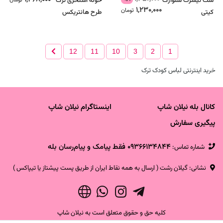
ست تیشرت شلوارک
حوله استخری ترک
1,230,000
تومان
کیتی
طرح هانتریکس
12
11
10
3
2
1
خرید اینترنتی لباس کودک ترک
کانال بله نیلان شاپ
اینستاگرام نیلان شاپ
پیگیری سفارش
09366134844 فقط پیامک و پیام‌رسان بله
شماره تماس‌:
نشانی: گیلان رشت ( ارسال به همه نقاط ایران از طریق پست پیشتاز یا تیپاکس )
کلیه حق و حقوق متعلق است به نیلان شاپ