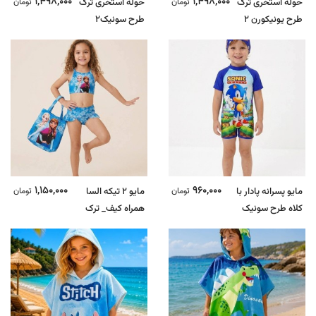
1,498,000
1,498,000
حوله استخری ترک
تومان
حوله استخری ترک
تومان
طرح یونیکورن 2
طرح سونیک2
1,150,000
960,000
مایو پسرانه پادار با
تومان
مایو 2 تیکه السا
تومان
کلاه طرح سونیک
همراه کیف_ ترک