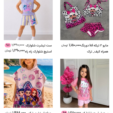
1,390,000
1,150,000
%7
مایو 2 تیکه lol دورنگ
تومان
ست تیشرت شلوارک
1,290,000
تومان
همراه کیف_ ترک
استیچ شلوارک راه راه
بنفش
1,468,000
1,350,000
%9
تومان