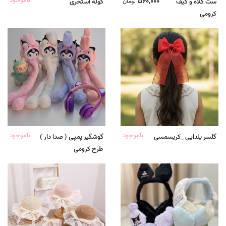
560,000
ناموجود
ست کلاه و کیف
تومان
کوله استخری
کرومی
ناموجود
ناموجود
گلسر یلدایی _کریسمسی
گوشگیر پمپی ( صدا دار )
طرح کرومی