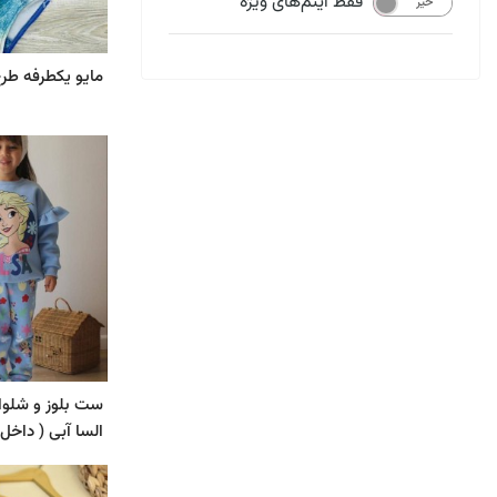
فقط آیتم‌های ویژه
خیر
بله
مایو یکطرفه طرح
ست بلوز و شلوا
السا آبی ( داخل 