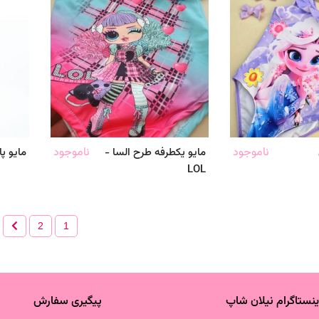
ناموجود
ناموجود
مایو یکطرفه طرح السا -
مایو پا
LOL
2
1
ینستاگرام نیلان شاپ
پیگیری سفارش