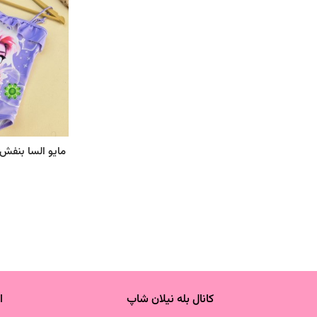
مایو السا بنفش
کانال بله نیلان شاپ
ا