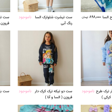
898,000
ناموجود
 السا
ست تیشرت شلوارک السا
ست تی
تومان
رنگ آبی
فروزن
ناموجود
ناموجود
ر ترک طرح
ست دو تیکه ترک کرک دار
ست بلو
کرکی )
فروزن ( السا و آنا )