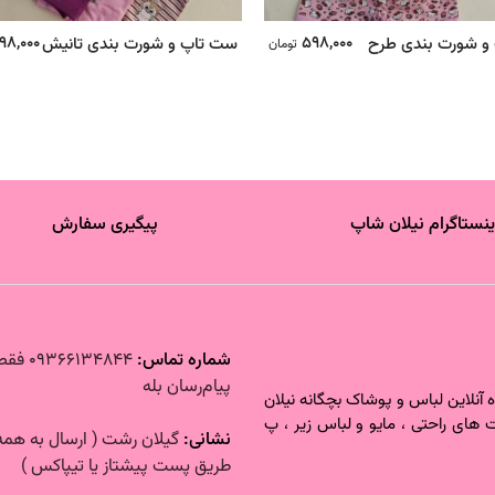
98,000
598,000
و شورت بندی طرح
ست تاپ و شورت بندی تانیش
تومان
ینستاگرام نیلان شاپ
پیگیری سفارش
شماره تماس‌:
6134844
پیام‌رسان بله
آنلاین لباس و پوشاک بچگانه نیلان
 های راحتی ، مایو و لباس زیر ، پ
نشانی:
گیلان رشت ( ارسال به همه 
طریق پست پیشتاز یا تیپاکس )