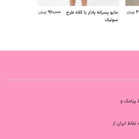
960,000
4
مایو پسرانه پادار با کلاه طرح
حوله استخری تر
تومان
تومان
سونیک
سونیک2
0936 فقط پیامک و
نقاط ایران از