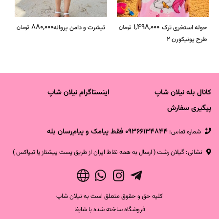
880,000
1,498,000
حوله استخری ترک
تومان
تیشرت و دامن پروانه
تومان
س
طرح یونیکورن 2
ب
کانال بله نیلان شاپ
اینستاگرام نیلان شاپ
پیگیری سفارش
09366134844 فقط پیامک و پیام‌رسان بله
شماره تماس‌:
نشانی: گیلان رشت ( ارسال به همه نقاط ایران از طریق پست پیشتاز یا تیپاکس )
کلیه حق و حقوق متعلق است به نیلان شاپ
فروشگاه ساخته شده با شاپفا