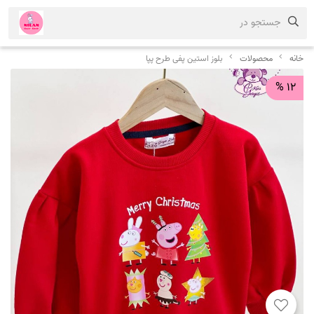
جستجو در
خانه
محصولات
بلوز استین پفی طرح پپا
12 %