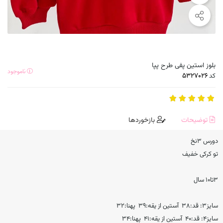
بلوز استین پفی طرح پپا
ناموجود
کد
توضیحات
بازخوردها
دورس ۳نخ
تو کرکی خفیف
۳تا۱۰ سال
سایز۳: قد:۳۸ آستین از یقه:۳۹ پهنا:۳۲
سایز۴: قد:۴۰ آستین از یقه:۴۱ پهنا:۳۴