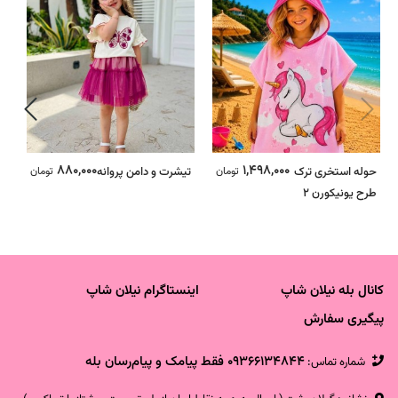
880,000
1,498,000
حوله استخری ترک
تومان
تیشرت و دامن پروانه
تومان
س
طرح یونیکورن 2
ب
کانال بله نیلان شاپ
اینستاگرام نیلان شاپ
پیگیری سفارش
09366134844 فقط پیامک و پیام‌رسان بله
شماره تماس‌: