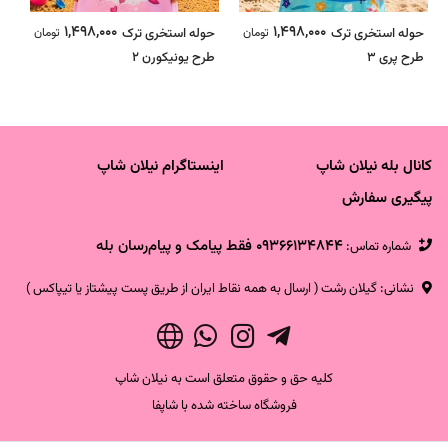
1,498,000
1,498,000
حوله استخری ترک
تومان
حوله استخری ترک
تومان
تی
طرح پری 3
طرح یونیکورن 2
کانال بله نیلان شاپ
اینستاگرام نیلان شاپ
پیگیری سفارش
09366134844 فقط پیامک و پیام‌رسان بله
شماره تماس‌:
نشانی: گیلان رشت ( ارسال به همه نقاط ایران از طریق پست پیشتاز یا تیپاکس )
کلیه حق و حقوق متعلق است به نیلان شاپ
فروشگاه ساخته شده با شاپفا