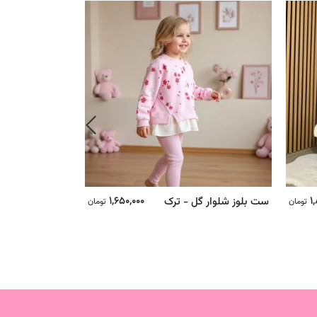
1,650,000
1
ست بلوز شلوار گل - ترک
ست دوتیکه بافت
تومان
تومان