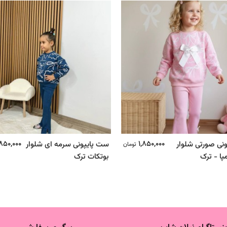
,850,000
1,850,000
نی صورتی شلوار
ست پایپونی سرمه ای شلوار
تومان
پا - ترک
بوتکات ترک