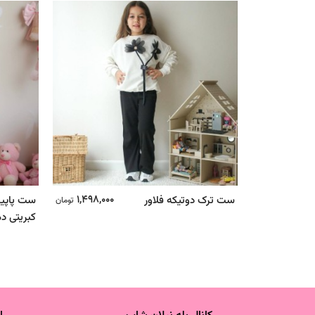
1,498,000
ست ترک دوتیکه فلاور
ست پاپیو
تومان
کبریتی دم