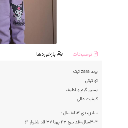
توضیحات
بازخوردها
برند zara ترک
تو کرکی
بسیار گرم و لطیف
کیفیت عالی
سایزبندی ۳تا۱۰سال :
۳-۴سال=قد بلوز ۴۳ پهنا ۳۷ قد شلوار ۶۱