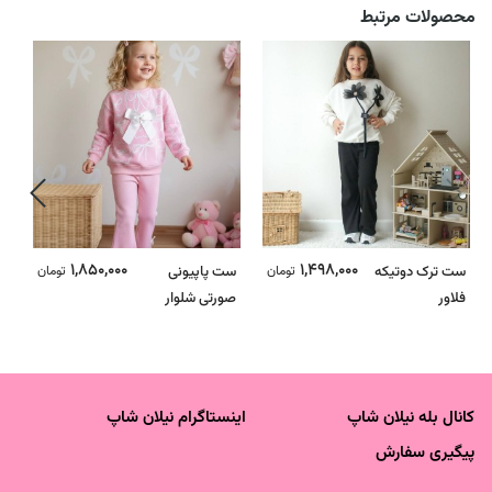
محصولات مرتبط
1,850,000
1,498,000
ست ترک دوتیکه
تومان
ست پاپیونی
تومان
س
فلاور
صورتی شلوار
ای
کبریتی دمپا - ترک
ت
کانال بله نیلان شاپ
اینستاگرام نیلان شاپ
پیگیری سفارش