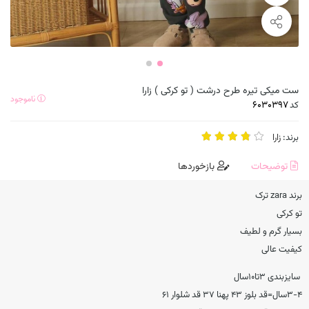
ست میکی تیره طرح درشت ( تو کرکی ) زارا
ناموجود
کد
برند:
زارا
توضیحات
بازخوردها
برند zara ترک
تو کرکی
بسیار گرم و لطیف
کیفیت عالی
سایزبندی ۳تا۱۰سال
۳-۴سال=قد بلوز ۴۳ پهنا ۳۷ قد شلوار ۶۱