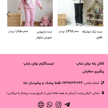
1,850,000
1,498,000
ست ترک دوتیکه
تومان
ست پاپیونی
تومان
س
فلاور
صورتی شلوار
ای
کبریتی دمپا - ترک
ت
کانال بله نیلان شاپ
اینستاگرام نیلان شاپ
پیگیری سفارش
09366134844 فقط پیامک و پیام‌رسان بله
شماره تماس‌:
نشانی: گیلان رشت ( ارسال به همه نقاط ایران از طریق پست پیشتاز یا تیپاکس )