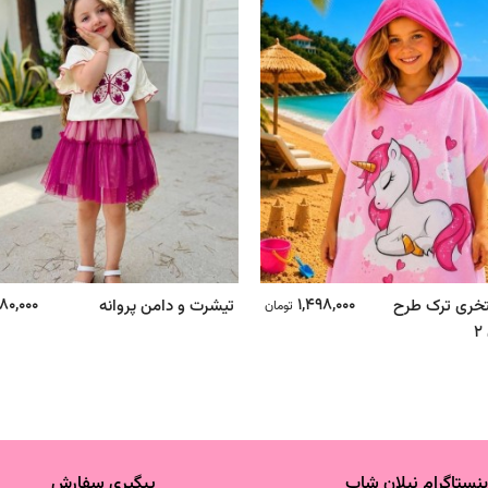
80,000
1,498,000
تخری ترک طرح
تیشرت و دامن پروانه
تومان
ینستاگرام نیلان شاپ
پیگیری سفارش