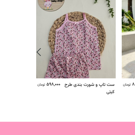
598,000
8
ست تاپ و شورت بندی طرح
ست تاپ و شورت 
تومان
تومان
کیتی