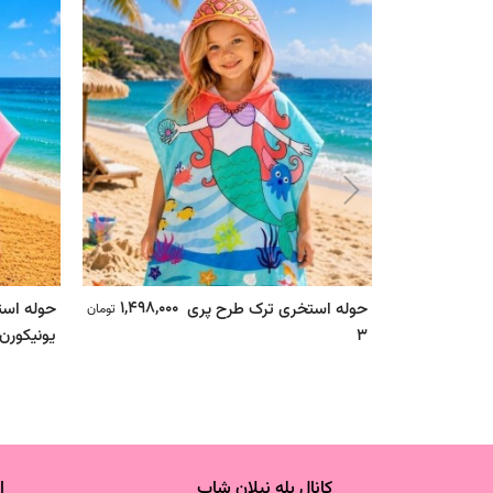
1,498,000
حوله استخری ترک طرح پری
حوله اس
تومان
3
یونیکورن 2
کانال بله نیلان شاپ
ا