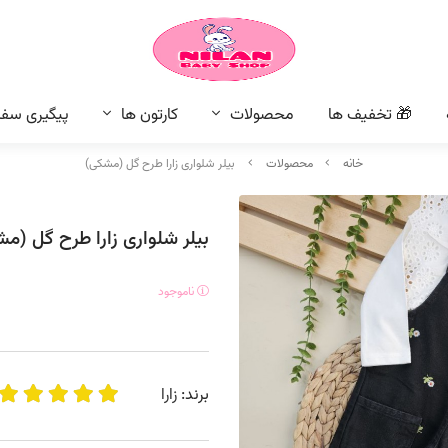
🎁 تخفیف ها
محصولات
کارتون ها
پیگیری سف
خانه
محصولات
بیلر شلواری زارا طرح گل (مشکی)
بیلر شلواری زارا طرح گل (م
ناموجود
برند:
زارا