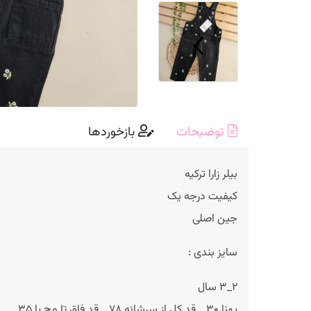
توضیحات
بازخوردها
بیلر زارا ترکیه
کیفیت درجه یک
جین اصلی
سایز بندی :
۲_۳ سال
پهنا ۳۰ _ قد کل از سرشانه ۷۸ _ قد فاق تا مچ پا ۳۵