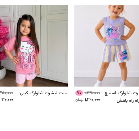
,350,000
1,390,000
ت شلوارک استیچ
ست تیشرت شلوارک کیتی
%7
,230,000
1,290,000
اه راه بنفش
تومان