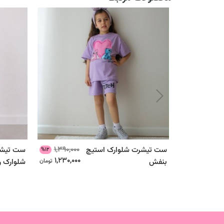
1,390,000
ست تیشرت شلوارک استیچ
ست تیشر
%12
1,230,000
بنفش
تومان
شلوارک ر