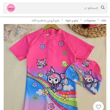
جستجو در
خانه
محصولات
مایو و حوله
مایو کرومی به همره کلاه