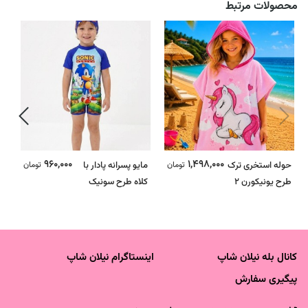
محصولات مرتبط
960,000
1,498,000
حوله استخری ترک
تومان
مایو پسرانه پادار با
تومان
ح
طرح یونیکورن 2
کلاه طرح سونیک
ط
کانال بله نیلان شاپ
اینستاگرام نیلان شاپ
پیگیری سفارش