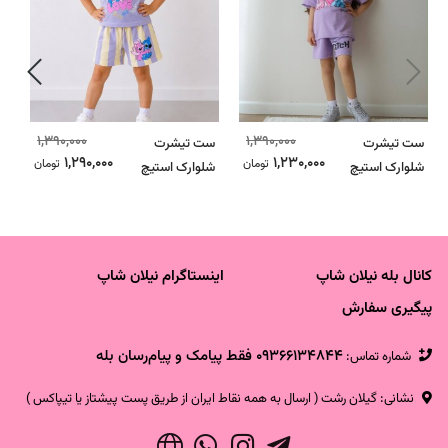
1,390,000
1,390,000
ست تیشرت
ست تیشرت
س
1,290,000
1,230,000
تومان
تومان
شلوارک استیچ
شلوارک استیچ
ش
بنفش
شلوارک راه راه
بنفش
کانال بله نیلان شاپ
اینستاگرام نیلان شاپ
پیگیری سفارش
09366134844 فقط پیامک و پیام‌رسان بله
شماره تماس‌:
نشانی: گیلان رشت ( ارسال به همه نقاط ایران از طریق پست پیشتاز یا تیپاکس )