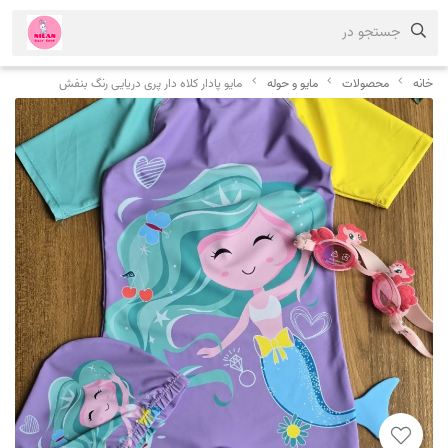
جستجو در
خانه
محصولات
مایو و حوله
مایو پادار کلاه دار پری دریایی رنگ بنفش