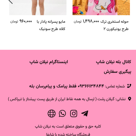
960,000
1,498,000
حوله استخری ترک
تومان
مایو پسرانه پادار با
تومان
ح
طرح یونیکورن 2
کلاه طرح سونیک
ط
کانال بله نیلان شاپ
اینستاگرام نیلان شاپ
پیگیری سفارش
09366134844 فقط پیامک و پیام‌رسان بله
شماره تماس‌:
نشانی: گیلان رشت ( ارسال به همه نقاط ایران از طریق پست پیشتاز یا تیپاکس )
کلیه حق و حقوق متعلق است به نیلان شاپ
فروشگاه ساخته شده با شاپفا