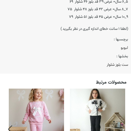
۵_۶ سال= عرض ۳۹ قد بلوز ۴۶ شلوار ۶۹
۷_۸ سال= عرض ۴۲ قد بلوز ۴۸ شلوار ۷۵
۹_۱۰ سال= عرض ۴۵ قد بلوز ۵۱ شلوار ۷۹
(لطفا ۱ سانت خطای اندازه گیری در نظر بگیرید )
برچسبها :
لبوبو
بخشها :
ست بلوز شلوار
محصولات مرتبط