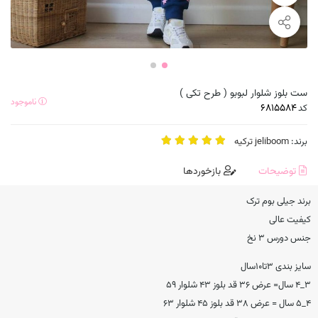
ست بلوز شلوار لبوبو ( طرح تکی )
ناموجود
کد
برند:
jeliboom ترکیه
توضیحات
بازخوردها
برند جیلی بوم ترک
کیفیت عالی
جنس دورس ۳ نخ
سایز بندی ۳تا۱۰سال
۳_۴ سال= عرض ۳۶ قد بلوز ۴۳ شلوار ۵۹
۴_۵ سال = عرض ۳۸ قد بلوز ۴۵ شلوار ۶۳