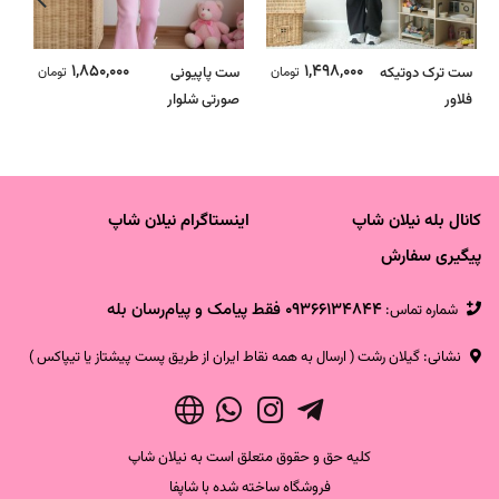
1,850,000
1,498,000
ست ترک دوتیکه
تومان
ست پاپیونی
تومان
س
فلاور
صورتی شلوار
ای
کبریتی دمپا - ترک
ت
کانال بله نیلان شاپ
اینستاگرام نیلان شاپ
پیگیری سفارش
09366134844 فقط پیامک و پیام‌رسان بله
شماره تماس‌:
نشانی: گیلان رشت ( ارسال به همه نقاط ایران از طریق پست پیشتاز یا تیپاکس )
کلیه حق و حقوق متعلق است به نیلان شاپ
فروشگاه ساخته شده با شاپفا