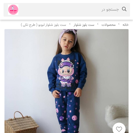
جستجو در
خانه
محصولات
ست بلوز شلوار
ست بلوز شلوار لبوبو ( طرح تکی )