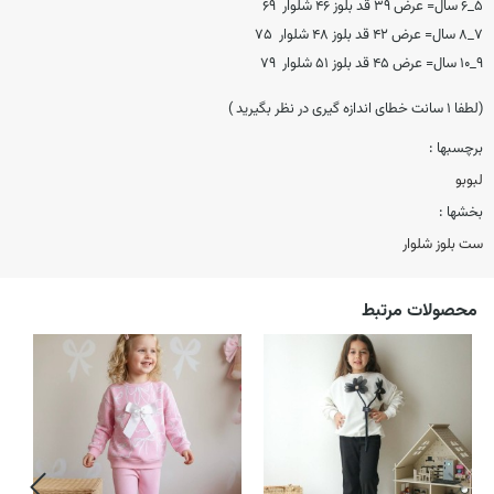
۵_۶ سال= عرض ۳۹ قد بلوز ۴۶ شلوار ۶۹
۷_۸ سال= عرض ۴۲ قد بلوز ۴۸ شلوار ۷۵
۹_۱۰ سال= عرض ۴۵ قد بلوز ۵۱ شلوار ۷۹
(لطفا ۱ سانت خطای اندازه گیری در نظر بگیرید )
برچسبها :
لبوبو
بخشها :
ست بلوز شلوار
محصولات مرتبط