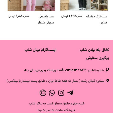
1,850,000
1,498,000
ست ترک دوتیکه
تومان
ست پاپیونی
تومان
س
فلاور
صورتی شلوار
ای
کبریتی دمپا - ترک
ت
کانال بله نیلان شاپ
اینستاگرام نیلان شاپ
پیگیری سفارش
09366134844 فقط پیامک و پیام‌رسان بله
شماره تماس‌:
نشانی: گیلان رشت ( ارسال به همه نقاط ایران از طریق پست پیشتاز یا تیپاکس )
کلیه حق و حقوق متعلق است به نیلان شاپ
فروشگاه ساخته شده با شاپفا