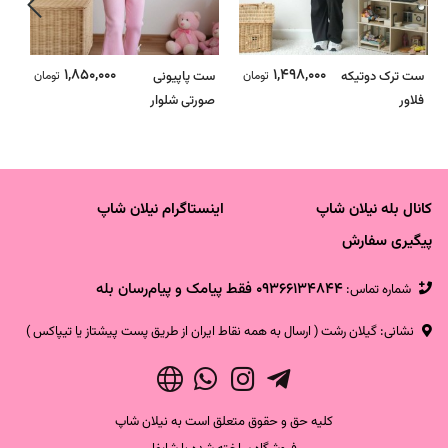
1,850,000
1,498,000
ست ترک دوتیکه
تومان
ست پاپیونی
تومان
س
فلاور
صورتی شلوار
ای
کبریتی دمپا - ترک
ت
کانال بله نیلان شاپ
اینستاگرام نیلان شاپ
پیگیری سفارش
09366134844 فقط پیامک و پیام‌رسان بله
شماره تماس‌:
نشانی: گیلان رشت ( ارسال به همه نقاط ایران از طریق پست پیشتاز یا تیپاکس )
کلیه حق و حقوق متعلق است به نیلان شاپ