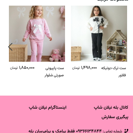
1,850,000
1,498,000
ست ترک دوتیکه
تومان
ست پاپیونی
تومان
س
فلاور
صورتی شلوار
ای
کبریتی دمپا - ترک
ت
کانال بله نیلان شاپ
اینستاگرام نیلان شاپ
پیگیری سفارش
09366134844 فقط پیامک و پیام‌رسان بله
شماره تماس‌: