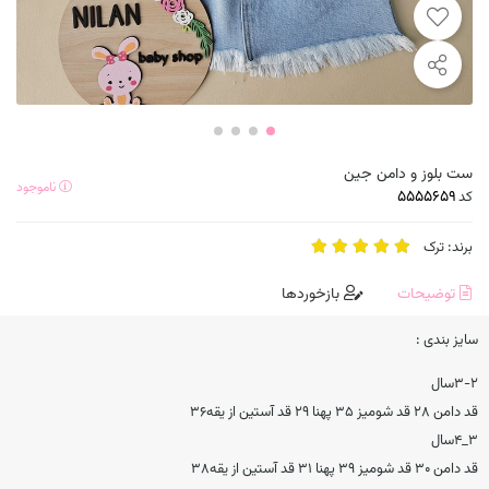
ست بلوز و دامن جین
ناموجود
کد
برند:
ترک
توضیحات
بازخوردها
سایز بندی :
٢-٣سال
قد دامن ۲۸ قد شوميز ۳۵ پهنا ۲۹ قد آستين از يقه٣٦
۳_۴سال
قد دامن ۳۰ قد شوميز ۳۹ پهنا ٣١ قد آستين از يقه۳۸