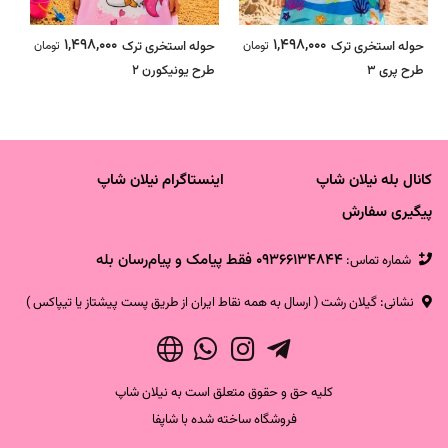
1,498,000
1,498,000
حوله استخری ترک
تومان
حوله استخری ترک
تومان
تی
طرح پری 3
طرح یونیکورن 2
کانال بله نیلان شاپ
اینستاگرام نیلان شاپ
پیگیری سفارش
09366134844 فقط پیامک و پیام‌رسان بله
شماره تماس‌:
نشانی: گیلان رشت ( ارسال به همه نقاط ایران از طریق پست پیشتاز یا تیپاکس )
کلیه حق و حقوق متعلق است به نیلان شاپ
فروشگاه ساخته شده با شاپفا