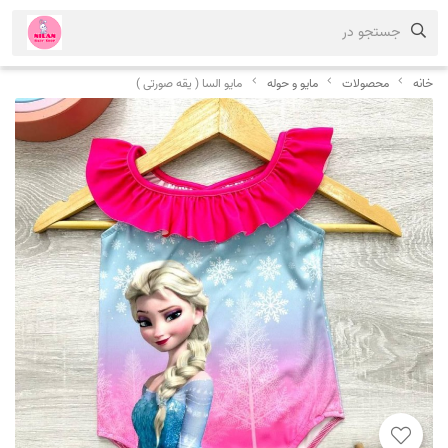
جستجو در
خانه
محصولات
مایو و حوله
مایو السا ( یقه صورتی )