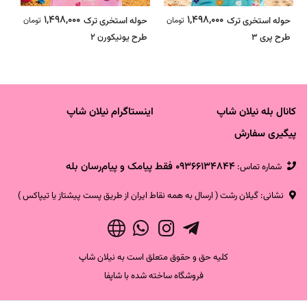
1,498,000
1,498,000
حوله استخری ترک
تومان
حوله استخری ترک
تومان
ما
طرح پری 3
طرح یونیکورن 2
ک
کانال بله نیلان شاپ
اینستاگرام نیلان شاپ
پیگیری سفارش
09366134844 فقط پیامک و پیام‌رسان بله
شماره تماس‌:
نشانی: گیلان رشت ( ارسال به همه نقاط ایران از طریق پست پیشتاز یا تیپاکس )
کلیه حق و حقوق متعلق است به نیلان شاپ
فروشگاه ساخته شده با شاپفا