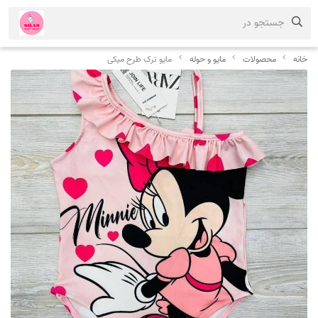
جستجو در
خانه
محصولات
مایو و حوله
مایو ترک طرح میکی