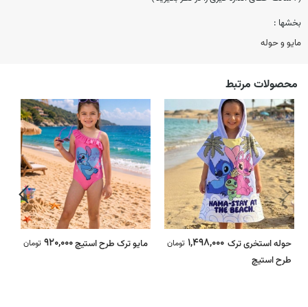
بخشها :
مایو و حوله
محصولات مرتبط
920,000
1,498,000
حوله استخری ترک
تومان
مایو ترک طرح استیچ
تومان
ح
طرح استیچ
ط