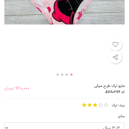
مایو ترک طرح میکی
920,000
تومان
کد
برند:
ترک
سایز