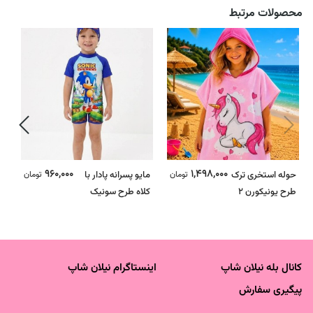
محصولات مرتبط
960,000
1,498,000
حوله استخری ترک
تومان
مایو پسرانه پادار با
تومان
ح
طرح یونیکورن 2
کلاه طرح سونیک
ط
کانال بله نیلان شاپ
اینستاگرام نیلان شاپ
پیگیری سفارش