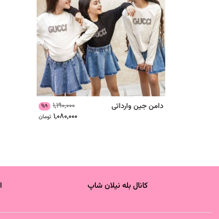
1,190,000
دامن جین وارداتی
%9
1,080,000
تومان
کانال بله نیلان شاپ
ا