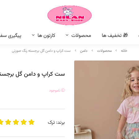
🎁 تخفیف ها
محصولات
کارتون ها
پیگیری سف
خانه
محصولات
دامن
ست کراپ و دامن گل برجسته رنگ صورتی
ست کراپ و دامن گل برجست
ناموجود
برند:
ترک