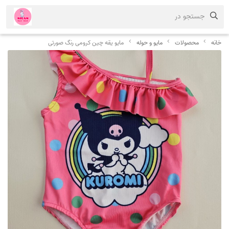
جستجو در
خانه
محصولات
مایو و حوله
مایو یقه چین کرومی رنگ صورتی